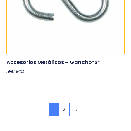
Accesorios Metálicos – Gancho”S”
Leer Más
1
2
→