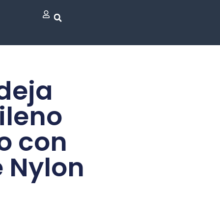
deja
ileno
o con
e Nylon