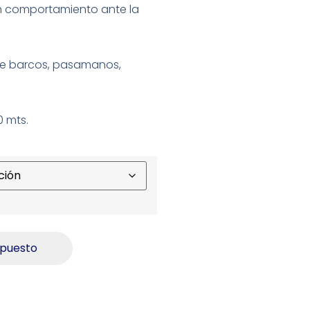
uen comportamiento ante la
e barcos, pasamanos,
0 mts.
upuesto