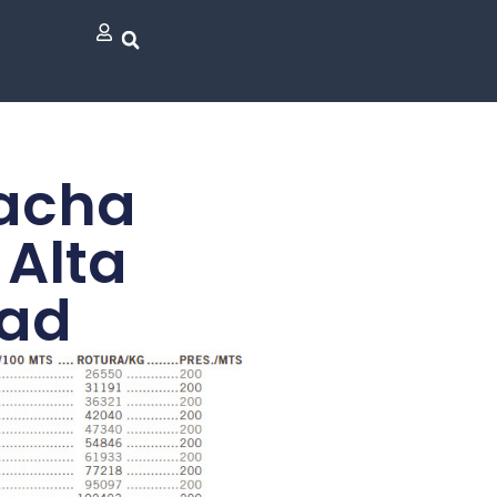
tacha
. Alta
dad