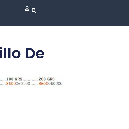
llo De
n