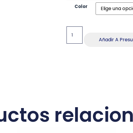
Color
Añadir A Pres
uctos relacio