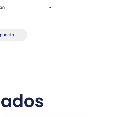
upuesto
nados